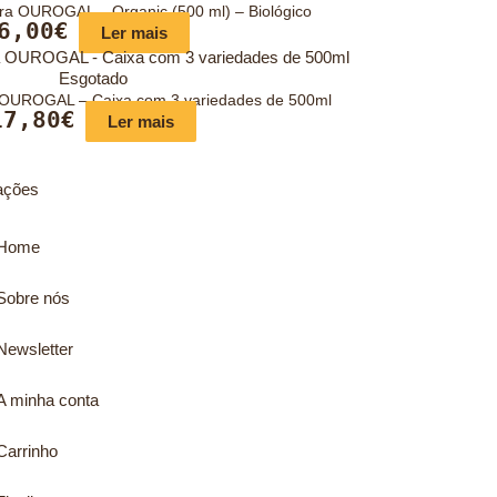
tra OUROGAL – Organic (500 ml) – Biológico
6,00
€
Ler mais
Esgotado
a OUROGAL – Caixa com 3 variedades de 500ml
17,80
€
Ler mais
ações
Home
Sobre nós
Newsletter
A minha conta
Carrinho