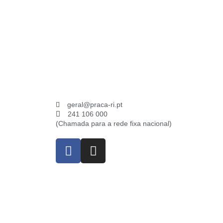
geral@praca-ri.pt
241 106 000
(Chamada para a rede fixa nacional)
F
I
a
n
c
s
e
t
b
a
o
g
o
r