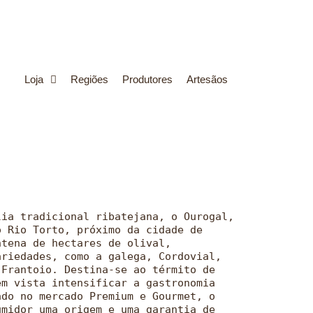
Loja
Regiões
Produtores
Artesãos
lia tradicional ribatejana, o Ourogal,
o Rio Torto, próximo da cidade de
ntena de hectares de olival,
ariedades, como a galega, Cordovial,
 Frantoio. Destina-se ao térmito de
em vista intensificar a gastronomia
ado no mercado Premium e Gourmet, o
umidor uma origem e uma garantia de