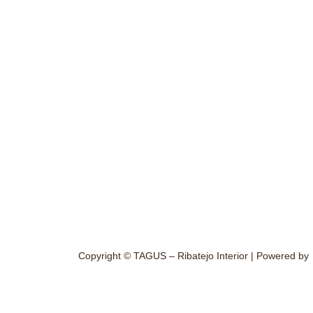
k
a
-
m
f
Copyright © TAGUS – Ribatejo Interior | Powered by