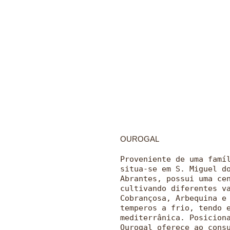
OUROGAL
Proveniente de uma famí
situa-se em S. Miguel d
Abrantes, possui uma ce
cultivando diferentes v
Cobrançosa, Arbequina e
temperos a frio, tendo 
mediterrânica. Posicion
Ourogal oferece ao cons