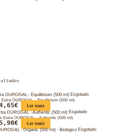
sultados
Esgotado
m Extra OUROGAL – Equilibrium (500 ml)
4,65
€
Ler mais
Esgotado
em Extra OUROGAL – Authentic (500 ml)
5,90
€
Ler mais
Esgotado